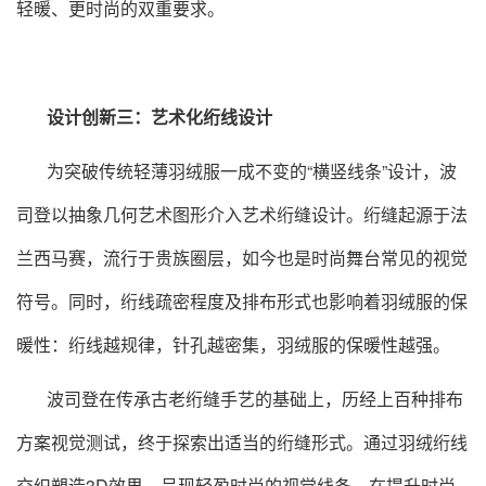
轻暖、更时尚的双重要求。
设计创新三：艺术化绗线设计
为突破传统轻薄羽绒服一成不变的“横竖线条”设计，波
司登以抽象几何艺术图形介入艺术绗缝设计。绗缝起源于法
兰西马赛，流行于贵族圈层，如今也是时尚舞台常见的视觉
符号。同时，绗线疏密程度及排布形式也影响着羽绒服的保
暖性：绗线越规律，针孔越密集，羽绒服的保暖性越强。
波司登在传承古老绗缝手艺的基础上，历经上百种排布
方案视觉测试，终于探索出适当的绗缝形式。通过羽绒绗线
交织塑造3D效果，呈现轻盈时尚的视觉线条，在提升时尚