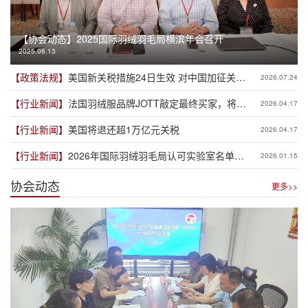
【协会动态】
2025国际羽绒羽毛局横滨年会召开
2025.06.13
【政策法规】
美国新关税措施24日生效 对中国加征关税
2026.07.24
税率12.5%
【行业新闻】
法国羽绒服品牌JOTT敲定最终买家，将保
2026.04.17
留70％法国员工
【行业新闻】
美国将退还超1万亿元关税
2026.04.17
【行业新闻】
2026年国际羽绒羽毛局认可实验室名单公
2026.01.15
布
协会动态
更多>>