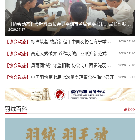
【协会动态】
桑叶理事长会见平湖市监局党委书记、局长许铉一
2026.07.27
行
【协会动态】
标准筑基 绒启新程丨中国羽协在海宁举办
2026.07.16
高品质羽绒产业发展趋势分享会
【协会动态】
高定大秀破界 诠释羽绒产业跃升新范式
2026.07.16
【协会动态】
风雨同“绒” 守望相助 协会向广西贵港羽协
2026.07.10
捐款用于灾后重建
【协会动态】
中国羽协第七届七次常务理事会在海宁召开
2026.06.17
羽绒百科
更多>>