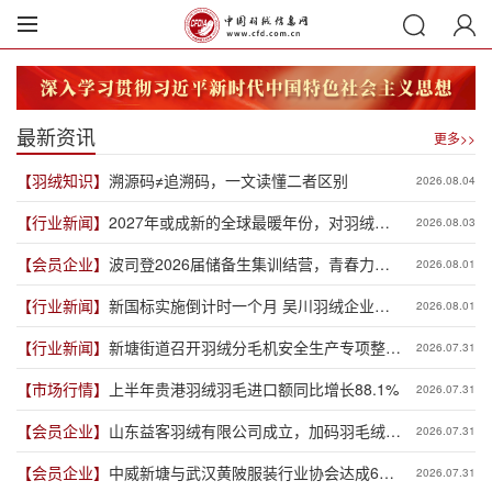
最新资讯
更多>>
【羽绒知识】
溯源码≠追溯码，一文读懂二者区别
2026.08.04
【行业新闻】
2027年或成新的全球最暖年份，对羽绒产
2026.08.03
业有何影响？
【会员企业】
波司登2026届储备生集训结营，青春力量
2026.08.01
赋能品牌新程
【行业新闻】
新国标实施倒计时一个月 吴川羽绒企业集
2026.08.01
体“抢跑”新规
【行业新闻】
新塘街道召开羽绒分毛机安全生产专项整治
2026.07.31
推进会
【市场行情】
上半年贵港羽绒羽毛进口额同比增长88.1%
2026.07.31
【会员企业】
山东益客羽绒有限公司成立，加码羽毛绒制
2026.07.31
品全产业链布局
【会员企业】
中威新塘与武汉黄陂服装行业协会达成6亿
2026.07.31