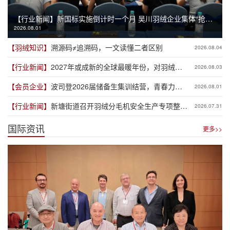
【行业新闻】
新国标实施倒计时一个月 吴川羽绒企业集体“抢跑”
2026.08.01
新规
【羽绒知识】
溯源码≠追溯码，一文读懂二者区别
2026.08.04
【行业新闻】
2027年或成新的全球最暖年份，对羽绒产
2026.08.03
业有何影响？
【会员企业】
波司登2026届储备生集训结营，青春力量
2026.08.01
赋能品牌新程
【行业新闻】
新塘街道召开羽绒分毛机安全生产专项整治
2026.07.31
推进会
国际资讯
更多>>