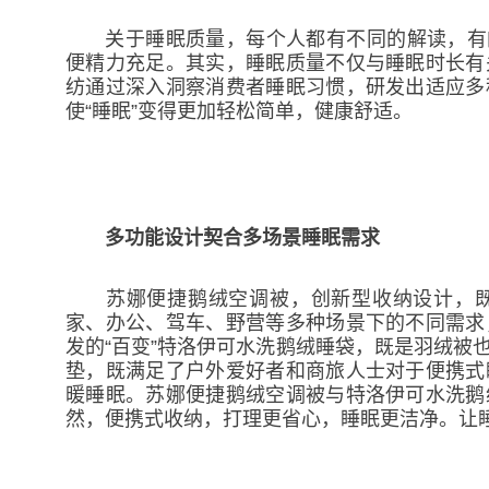
关于睡眠质量，每个人都有不同的解读，有的人
便精力充足。其实，睡眠质量不仅与睡眠时长有
纺通过深入洞察消费者睡眠习惯，研发出适应多
使“睡眠”变得更加轻松简单，健康舒适。
多功能设计契合多场景睡眠需求
苏娜便捷鹅绒空调被，创新型收纳设计，既
家、办公、驾车、野营等多种场景下的不同需求
发的“百变”特洛伊可水洗鹅绒睡袋，既是羽绒被
垫，既满足了户外爱好者和商旅人士对于便携式
暖睡眠。苏娜便捷鹅绒空调被与特洛伊可水洗鹅
然，便携式收纳，打理更省心，睡眠更洁净。让