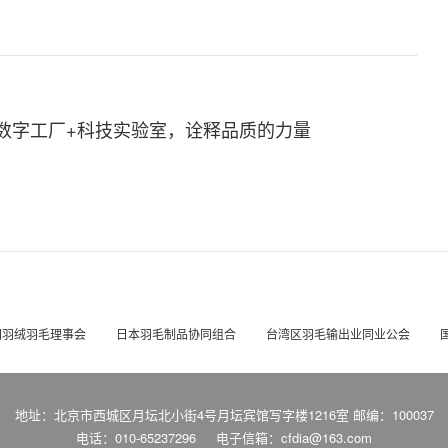
数字工厂+科技实验室，诠释品质的力量
国羽绒羽毛理事会
日本羽毛制品协同组合
台湾区羽毛输出业同业公会
地址：北京市西城区月坛北小街4号月坛宾馆写字楼1216室 邮编：100037
电话：010-65237296
电子信箱：cfdia@163.com