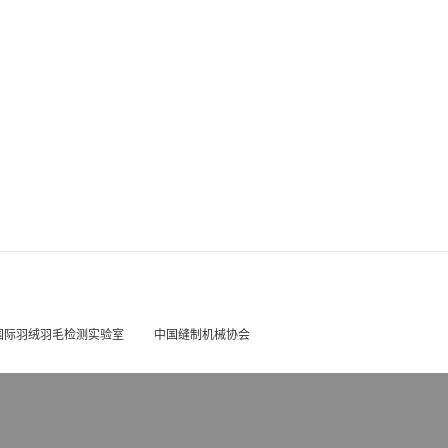
国际羽绒羽毛检测实验室
中国缝制机械协会