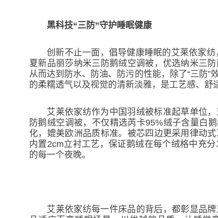
黑科技“三防”守护睡眠健康
创新不止一面，倡导健康睡眠的艾莱依家纺，也
夏新品丽莎纳米三防鹅绒空调被，优选纳米三防
从而达到防水、防油、防污的性能，除了“三防”
的柔糯透气以及视觉的清新淡雅，是工艺感、舒
艾莱依家纺作为中国羽绒被标准起草单位，对
防鹅绒空调被，不仅精选芮卡95%绒子含量白鹅绒
化，媲美欧洲品质标准。被芯四边更采用律动式
内置2cm立衬工艺，保证鹅绒在每个绒格中充
的每一个夜晚。
艾莱依家纺每一件床品的背后，都彰显品牌对