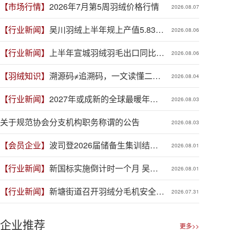
【市场行情】
2026年7月第5周羽绒价格行情
2026.08.07
【行业新闻】
吴川羽绒上半年规上产值5.83亿
2026.08.06
元，同比增长19.3%
【行业新闻】
上半年宣城羽绒羽毛出口同比增
2026.08.06
长41.9%
【羽绒知识】
溯源码≠追溯码，一文读懂二者
2026.08.04
区别
【行业新闻】
2027年或成新的全球最暖年
2026.08.03
份，对羽绒产业有何影响？
关于规范协会分支机构职务称谓的公告
2026.08.03
【会员企业】
波司登2026届储备生集训结
2026.08.01
营，青春力量赋能品牌新程
【行业新闻】
新国标实施倒计时一个月 吴川
2026.08.01
羽绒企业集体“抢跑”新规
【行业新闻】
新塘街道召开羽绒分毛机安全生
2026.07.31
产专项整治推进会
企业推荐
更多>>