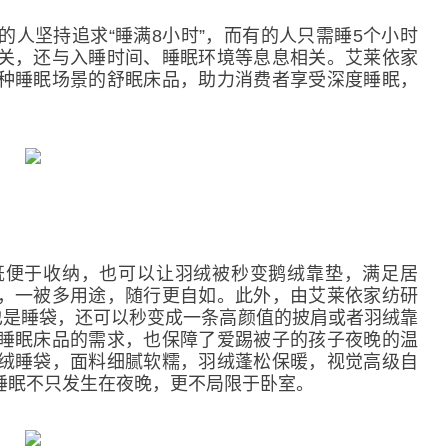
坚持追求“睡满8小时”，而有的人只需睡5个小时
关，还与入睡时间、睡眠环境等息息相关。艾莱依家
种睡眠场景的舒眠床品，助力消费者享受深度睡眠，
便于收纳，也可以让羽绒被秒变鹅绒靠垫，满足居
，一被多用途，随行更自如。此外，由艾莱依家纺研
也是睡袋，还可以秒变成一条高颜值的披肩或者羽绒靠
睡眠床品的需求，也保障了爱踢被子的孩子夜晚的温
绒睡袋，面料细腻软糯，羽绒蓬松保暖，视觉高级自
睡眠不只发生在夜晚，更不局限于卧室。