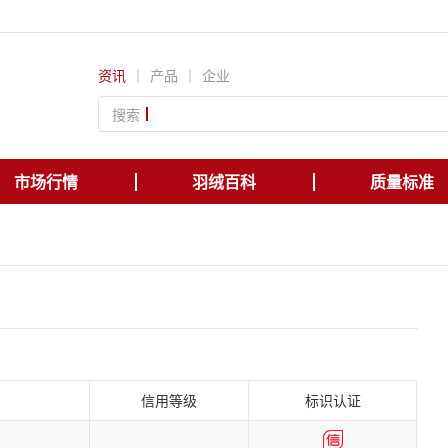
资讯
｜
产品
｜
企业
搜索
市场行情
羽绒百科
质量标准
信用等级
标识认证