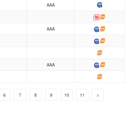
AAA
AAA
AAA
6
7
8
9
10
11
>