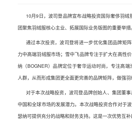
10
月
9
日，波司登品牌宣布战略投资国际奢侈羽绒
团聚焦羽绒服核心主业、拓展国际业务版图的重要举措
通过本次投资，波司登将进一步优化集团品牌矩阵
力中高端羽绒服市场；雪中飞品牌专注于扩大在高性价
纳（
BOGNER
）品牌定位于奢华运动时尚，专注高端
人群，从而形成集团更全面更完善的品牌矩阵，做强羽
对于本次战略投资，波司登品牌创始人、集团董事
中国和全球市场的发展潜力。本次战略投资合作对于波
瑟纳可提供充分的战略和财务支持。这是一次优势互补