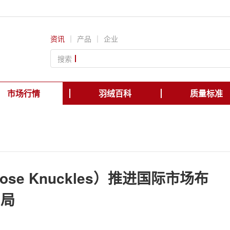
资讯
｜
产品
｜
企业
搜索
市场行情
羽绒百科
质量标准
e Knuckles）推进国际市场布
局