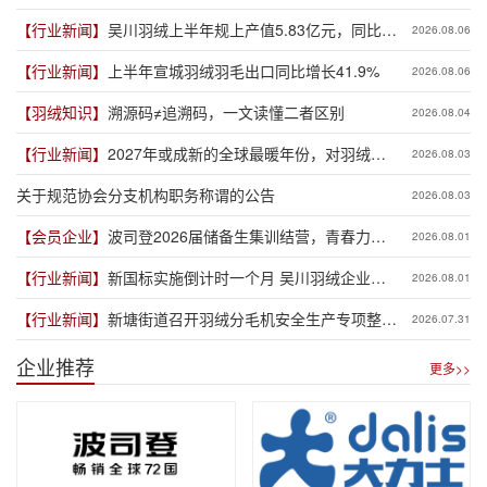
【行业新闻】
吴川羽绒上半年规上产值5.83亿元，同比增
2026.08.06
长19.3%
【行业新闻】
上半年宣城羽绒羽毛出口同比增长41.9%
2026.08.06
【羽绒知识】
溯源码≠追溯码，一文读懂二者区别
2026.08.04
【行业新闻】
2027年或成新的全球最暖年份，对羽绒产
2026.08.03
业有何影响？
关于规范协会分支机构职务称谓的公告
2026.08.03
【会员企业】
波司登2026届储备生集训结营，青春力量
2026.08.01
赋能品牌新程
【行业新闻】
新国标实施倒计时一个月 吴川羽绒企业集
2026.08.01
体“抢跑”新规
【行业新闻】
新塘街道召开羽绒分毛机安全生产专项整治
2026.07.31
推进会
企业推荐
更多>>