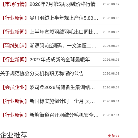
【市场行情】
2026年7月第5周羽绒价格行情
2026.08.07
【行业新闻】
吴川羽绒上半年规上产值5.83亿
2026.08.06
元，同比增长19.3%
【行业新闻】
上半年宣城羽绒羽毛出口同比增
2026.08.06
长41.9%
【羽绒知识】
溯源码≠追溯码，一文读懂二者
2026.08.04
区别
【行业新闻】
2027年或成新的全球最暖年
2026.08.03
份，对羽绒产业有何影响？
关于规范协会分支机构职务称谓的公告
2026.08.03
【会员企业】
波司登2026届储备生集训结
2026.08.01
营，青春力量赋能品牌新程
【行业新闻】
新国标实施倒计时一个月 吴川
2026.08.01
羽绒企业集体“抢跑”新规
【行业新闻】
新塘街道召开羽绒分毛机安全生
2026.07.31
产专项整治推进会
企业推荐
更多>>