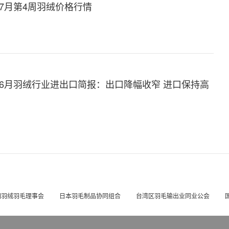
年7月第4周羽绒价格行情
6年6月羽绒行业进出口简报：出口降幅收窄 进口保持高
国羽绒羽毛理事会
日本羽毛制品协同组合
台湾区羽毛输出业同业公会