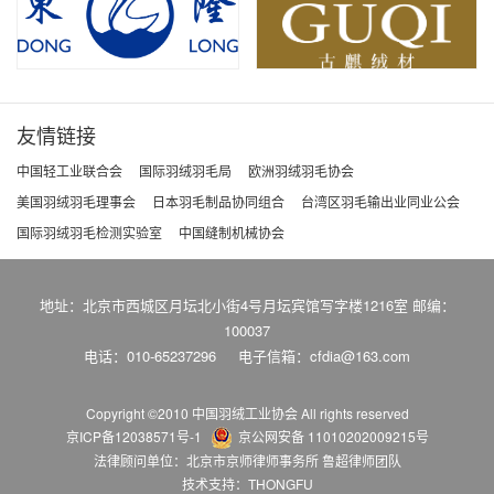
友情链接
中国轻工业联合会
国际羽绒羽毛局
欧洲羽绒羽毛协会
美国羽绒羽毛理事会
日本羽毛制品协同组合
台湾区羽毛输出业同业公会
国际羽绒羽毛检测实验室
中国缝制机械协会
地址：北京市西城区月坛北小街4号月坛宾馆写字楼1216室 邮编：
100037
电话：010-65237296
电子信箱：cfdia@163.com
Copyright ©2010 中国羽绒工业协会
All rights reserved
京ICP备12038571号-1
京公网安备 11010202009215号
法律顾问单位：北京市京师律师事务所 鲁超律师团队
技术支持：THONGFU