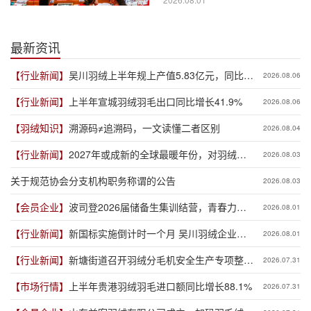
最新资讯
【行业新闻】
吴川羽绒上半年规上产值5.83亿元，同比增
2026.08.06
长19.3%
【行业新闻】
上半年宣城羽绒羽毛出口同比增长41.9%
2026.08.06
【羽绒知识】
溯源码≠追溯码，一文读懂二者区别
2026.08.04
【行业新闻】
2027年或成新的全球最暖年份，对羽绒产
2026.08.03
业有何影响？
关于规范协会分支机构职务称谓的公告
2026.08.03
【会员企业】
波司登2026届储备生集训结营，青春力量
2026.08.01
赋能品牌新程
【行业新闻】
新国标实施倒计时一个月 吴川羽绒企业集
2026.08.01
体“抢跑”新规
【行业新闻】
新塘街道召开羽绒分毛机安全生产专项整治
2026.07.31
推进会
【市场行情】
上半年贵港羽绒羽毛进口额同比增长88.1%
2026.07.31