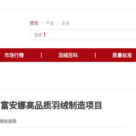
资讯
｜
产品
｜
企业
搜索
市场行情
羽绒百科
质量标准
阳富安娜高品质羽绒制造项目
绒信息网