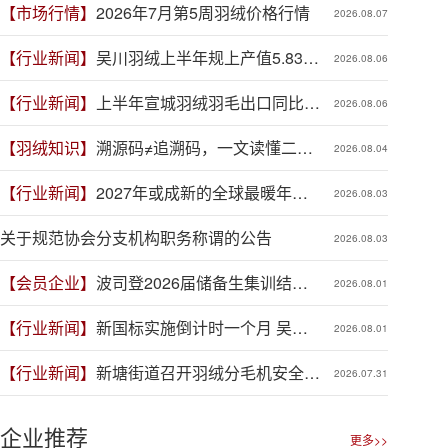
【市场行情】
2026年7月第5周羽绒价格行情
2026.08.07
【行业新闻】
吴川羽绒上半年规上产值5.83亿
2026.08.06
元，同比增长19.3%
【行业新闻】
上半年宣城羽绒羽毛出口同比增
2026.08.06
长41.9%
【羽绒知识】
溯源码≠追溯码，一文读懂二者
2026.08.04
区别
【行业新闻】
2027年或成新的全球最暖年
2026.08.03
份，对羽绒产业有何影响？
关于规范协会分支机构职务称谓的公告
2026.08.03
【会员企业】
波司登2026届储备生集训结
2026.08.01
营，青春力量赋能品牌新程
【行业新闻】
新国标实施倒计时一个月 吴川
2026.08.01
羽绒企业集体“抢跑”新规
【行业新闻】
新塘街道召开羽绒分毛机安全生
2026.07.31
产专项整治推进会
企业推荐
更多>>