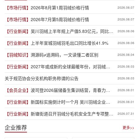
【市场行情】
2026年8月第1周羽绒价格行情
2026.08.07
【市场行情】
2026年7月第5周羽绒价格行情
2026.08.07
【行业新闻】
吴川羽绒上半年规上产值5.83亿元，同比增
2026.08.06
长19.3%
【行业新闻】
上半年宣城羽绒羽毛出口同比增长41.9%
2026.08.06
【羽绒知识】
溯源码≠追溯码，一文读懂二者区别
2026.08.04
【行业新闻】
2027年或成新的全球最暖年份，对羽绒产
2026.08.03
业有何影响？
关于规范协会分支机构职务称谓的公告
2026.08.03
【会员企业】
波司登2026届储备生集训结营，青春力量
2026.08.01
赋能品牌新程
【行业新闻】
新国标实施倒计时一个月 吴川羽绒企业集
2026.08.01
体“抢跑”新规
【行业新闻】
新塘街道召开羽绒分毛机安全生产专项整治
2026.07.31
推进会
企业推荐
更多>>