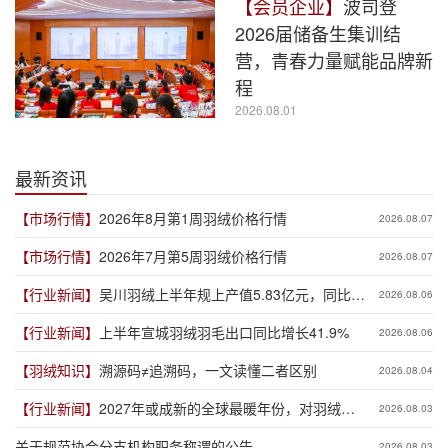
【会员企业】
波司登
2026届储备生集训结
营，青春力量赋能品牌新
程
2026.08.01
最新资讯
【市场行情】
2026年8月第1周羽绒价格行情
2026.08.07
【市场行情】
2026年7月第5周羽绒价格行情
2026.08.07
【行业新闻】
吴川羽绒上半年规上产值5.83亿元，同比增
2026.08.06
长19.3%
【行业新闻】
上半年宣城羽绒羽毛出口同比增长41.9%
2026.08.06
【羽绒知识】
溯源码≠追溯码，一文读懂二者区别
2026.08.04
【行业新闻】
2027年或成新的全球最暖年份，对羽绒产
2026.08.03
业有何影响？
关于规范协会分支机构职务称谓的公告
2026.08.03