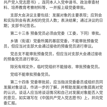
共产党入党志愿书》，连同本人入党申请书、政治审查材
料、培养教育考察材料等，一并报上级党委审批。
支部大会决议主要包括：发展对象的主要表现；应到会
和实际到会有表决权的党员人数；表决结果；通过决议的日
期；支部书记签名。
第二十三条 预备党员必须由党委（工委，下同）审批。
乡镇（街道）党委所属的基层党委，不能审批预备党
员，但应当对支部大会通过接收的预备党员进行审议。
党总支不能审批预备党员，但应当对支部大会通过接收
的预备党员进行审议。
除另有规定外，临时党组织不能接收、审批预备党员。
党组不能审批预备党员。
第二十四条 党委审批前，应当指派党委委员或组织员同
发展对象谈话，作进一步的了解，并帮助发展对象提高对党
的认识。谈话人应当将谈话情况和自己对发展对象能否入党
的意见，如实填写在《中国共产党入党志愿书》上，并向党
委汇报。