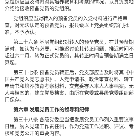
党组织应当及时将对其培养教育和考察的情况，认真负责地
介绍给接收预备党员的党组织。
党组织应当对转入的预备党员的入党材料进行严格审
查，对无法认定的预备党员，报县级以上党委组织部门批
准，不予承认。
第三十六条 基层党组织对转入的预备党员，在其预备期
满时，如认为有必要，可推迟讨论其转正问题，推迟时间不
超过六个月。转为正式党员的，其转正时间自预备期满之日
算起。
第三十七条 预备党员转正后，党支部应当及时将其《中
国共产党入党志愿书》、入党申请书、政治审查材料、转正
申请书和培养教育考察材料，交党委存入本人人事档案。无
人事档案的，建立党员档案，由所在党委或县级党委组织部
门保存。
第六章 发展党员工作的领导和纪律
第三十八条 各级党委应当把发展党员工作列入重要议事
日程，纳入党建工作责任制，作为党建工作述职、评议、考
核和党务公开的重要内容。