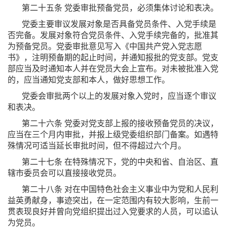
第二十五条 党委审批预备党员，必须集体讨论和表决。
党委主要审议发展对象是否具备党员条件、入党手续是
否完备。发展对象符合党员条件、入党手续完备的，批准其
为预备党员。党委审批意见写入《中国共产党入党志愿
书》，注明预备期的起止时间，并通知报批的党支部。党支
部应当及时通知本人并在党员大会上宣布。对未被批准入党
的，应当通知党支部和本人，做好思想工作。
党委会审批两个以上的发展对象入党时，应当逐个审议
和表决。
第二十六条 党委对党支部上报的接收预备党员的决议，
应当在三个月内审批，并报上级党委组织部门备案。如遇特
殊情况可适当延长审批时间，但不得超过六个月。
第二十七条 在特殊情况下，党的中央和省、自治区、直
辖市委员会可以直接接收党员。
第二十八条 对在中国特色社会主义事业中为党和人民利
益英勇献身，事迹突出，在一定范围内有较大影响，生前一
贯表现良好并曾向党组织提出过入党要求的人员，可以追认
为党员。