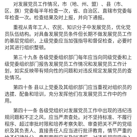
对发展党员工作情况，市（地、州、盟）、县（市、
区、旗）党委每半年检查一次，省、自治区、直辖市党委每
年检查一次。检查结果及时上报，并向下通报。
重视从青年工人、农民、知识分子中发展党员，优化党
员队伍结构。对具备发展党员条件但长期不做发展党员工作
的基层党组织，上级党委应当加强指导和督促检查，必要时
对其进行组织整顿。
第三十九条 各级党委组织部门每年应当向同级党委和上
级党委组织部门报告发展党员工作情况和发展党员工作计
划，如实反映带有倾向性的问题和对违反规定发展党员的查
处情况。
第四十条 县以上党委及其组织部门应当重视对组织员的
选拔、配备和培训，充分发挥他们在发展党员工作中的作
用。
第四十一条 各级党组织对发展党员工作中出现的违纪违
规问题和不正之风，应当严肃查处。对不坚持标准、不履行
程序、超过审批时限和培养考察失职、审查把关不严的党组
织及其负责人、直接责任人应当进行批评教育，情节严重的