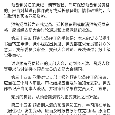
预备党员违犯党纪，情节较轻，尚可保留预备党员资格
的，应当对其进行批评教育或延长预备期；情节较重的，应
当取消其预备党员资格。
预备党员转为正式党员、延长预备期或取消预备党员资
格，应当经支部大会讨论通过和上级党组织批准。
第三十三条 预备党员转正的手续是：本人向党支部提出
书面转正申请；党小组提出意见；党支部征求党员和群众的
意见；支部委员会审查；支部大会讨论、表决通过；报上级
党委审批。
讨论预备党员转正的支部大会，对到会人数、赞成人数
等要求与讨论接收预备党员的支部大会相同。
第三十四条 党委对党支部上报的预备党员转正的决议，
应当在三个月内审批。审批结果应当及时通知党支部。党支
部书记应当同本人谈话，并将审批结果在党员大会上宣布。
党员的党龄，从预备期满转为正式党员之日算起。
第三十五条 预备期未满的预备党员工作、学习所在单位
（居住地）发生变动，应当及时报告原所在党组织。原所在