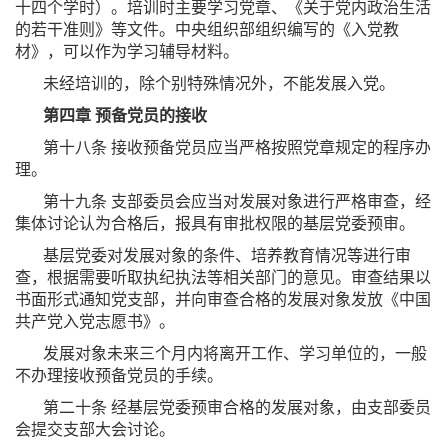
十四个学时）。培训时主要学习党章、《关于党内政治生活
的若干准则》等文件。中央组织部组织编写的《入党教
材》，可以作为学习辅导材料。
未经培训的，除个别特殊情况外，不能发展入党。
第四章 预备党员的接收
第十八条 接收预备党员应当严格按照党章规定的程序办
理。
第十九条 支部委员会应当对发展对象进行严格审查，经
集体讨论认为合格后，报具有审批权限的基层党委预审。
基层党委对发展对象的条件、培养教育情况等进行审
查，根据需要听取执纪执法等相关部门的意见。审查结果以
书面形式通知党支部，并向审查合格的发展对象发放《中国
共产党入党志愿书》。
发展对象未来三个月内将离开工作、学习单位的，一般
不办理接收预备党员的手续。
第二十条 经基层党委预审合格的发展对象，由支部委员
会提交支部大会讨论。