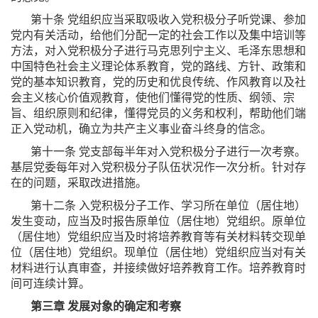
第十条 党组织应当采取吸收入党积极分子听党课、参加
党内有关活动，给他们分配一定的社会工作以及集中培训等
方法，对入党积极分子进行马克思列宁主义、毛泽东思想和
中国特色社会主义理论体系教育，党的路线、方针、政策和
党的基本知识教育，党的历史和优良传统、作风教育以及社
会主义核心价值观教育，使他们懂得党的性质、纲领、宗
旨、组织原则和纪律，懂得党员的义务和权利，帮助他们端
正入党动机，确立为共产主义事业奋斗终身的信念。
第十一条 党支部每半年对入党积极分子进行一次考察。
基层党委每年对入党积极分子队伍状况作一次分析。针对存
在的问题，采取改进措施。
第十二条 入党积极分子工作、学习所在单位（居住地）
发生变动，应当及时报告原单位（居住地）党组织。原单位
（居住地）党组织应当及时将培养教育等有关材料转交现单
位（居住地）党组织。现单位（居住地）党组织应当对有关
材料进行认真审查，并接续做好培养教育工作。培养教育时
间可连续计算。
第三章 发展对象的确定和考察