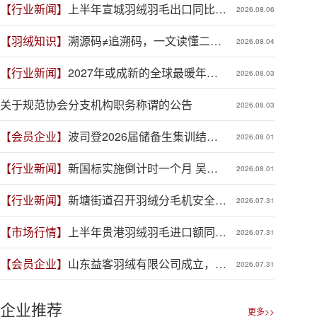
【行业新闻】
上半年宣城羽绒羽毛出口同比增
2026.08.06
长41.9%
【羽绒知识】
溯源码≠追溯码，一文读懂二者
2026.08.04
区别
【行业新闻】
2027年或成新的全球最暖年
2026.08.03
份，对羽绒产业有何影响？
关于规范协会分支机构职务称谓的公告
2026.08.03
【会员企业】
波司登2026届储备生集训结
2026.08.01
营，青春力量赋能品牌新程
【行业新闻】
新国标实施倒计时一个月 吴川
2026.08.01
羽绒企业集体“抢跑”新规
【行业新闻】
新塘街道召开羽绒分毛机安全生
2026.07.31
产专项整治推进会
【市场行情】
上半年贵港羽绒羽毛进口额同比
2026.07.31
增长88.1%
【会员企业】
山东益客羽绒有限公司成立，加
2026.07.31
码羽毛绒制品全产业链布局
企业推荐
更多>>