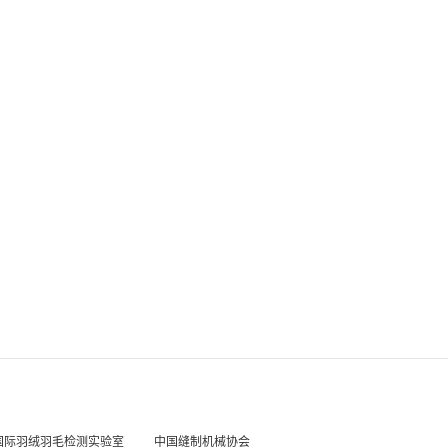
国际羽绒羽毛检测实验室
中国缝制机械协会