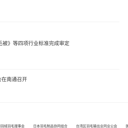
绒羽毛被》等四项行业标准完成审定
审会在南通召开
国羽绒羽毛理事会
日本羽毛制品协同组合
台湾区羽毛输出业同业公会