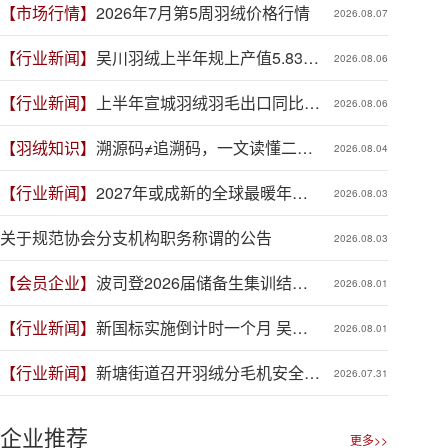
【市场行情】
2026年7月第5周羽绒价格行情
2026.08.07
【行业新闻】
吴川羽绒上半年规上产值5.83亿
2026.08.06
元，同比增长19.3%
【行业新闻】
上半年宣城羽绒羽毛出口同比增
2026.08.06
长41.9%
【羽绒知识】
溯源码≠追溯码，一文读懂二者
2026.08.04
区别
【行业新闻】
2027年或成新的全球最暖年
2026.08.03
份，对羽绒产业有何影响？
关于规范协会分支机构职务称谓的公告
2026.08.03
【会员企业】
波司登2026届储备生集训结
2026.08.01
营，青春力量赋能品牌新程
【行业新闻】
新国标实施倒计时一个月 吴川
2026.08.01
羽绒企业集体“抢跑”新规
【行业新闻】
新塘街道召开羽绒分毛机安全生
2026.07.31
产专项整治推进会
企业推荐
更多>>