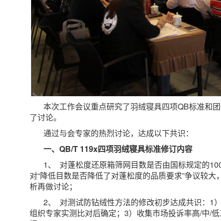
本次工作会议重点研究了羽绒寝具四项QB标准和
了讨论。
通过与会专家的热烈讨论，达成以下共识：
一、QB/T 119x四项羽绒寝具标准修订内容
1、 对蓬松度还原箱筛网目数是否由国标规定的100
对“降低目数是否降低了对蓬松度的品质要求”争议较
析再做讨论；
2、 对测试防钻绒性方法的修改初步达成共识：1）
组织专家实测比对后确定；3）收集市场投诉率高/中/