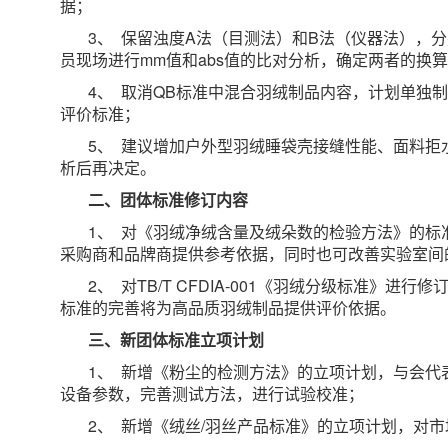
据；
3、 保留浊度A法（目测法）和B法（仪器法），分
员现场进行mm值和abs值的比对分析，确定两者的换
4、 取消QB标准中混合羽绒制品内容，计划单独
评价标准；
5、 建议增加户外型羽绒睡袋壳接缝性能、面料
析后再决定。
二、团体标准修订内容
1、 对《羽绒净绒含量及绒朵数的检验方法》的
采购商和品牌商提供参考依据，同时也可改善实验室间
2、 对TB/T CFDIA-001《羽绒分级标准
标准的完善将为高品质羽绒制品提供评价依据。
三、新团体标准立项计划
1、 新增《粉尘的检测方法》的立项计划，与会
设备参数，完善测试方法，进行试验校准；
2、 新增《绒丝/羽丝产品标准》的立项计划，对