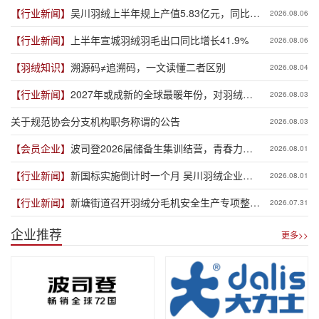
【行业新闻】
吴川羽绒上半年规上产值5.83亿元，同比增
2026.08.06
长19.3%
【行业新闻】
上半年宣城羽绒羽毛出口同比增长41.9%
2026.08.06
【羽绒知识】
溯源码≠追溯码，一文读懂二者区别
2026.08.04
【行业新闻】
2027年或成新的全球最暖年份，对羽绒产
2026.08.03
业有何影响？
关于规范协会分支机构职务称谓的公告
2026.08.03
【会员企业】
波司登2026届储备生集训结营，青春力量
2026.08.01
赋能品牌新程
【行业新闻】
新国标实施倒计时一个月 吴川羽绒企业集
2026.08.01
体“抢跑”新规
【行业新闻】
新塘街道召开羽绒分毛机安全生产专项整治
2026.07.31
推进会
企业推荐
更多>>