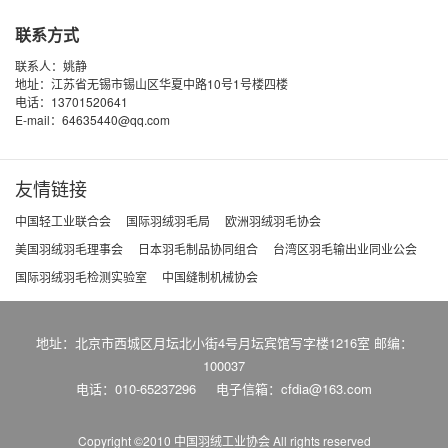
联系方式
联系人：姚静
地址：江苏省无锡市锡山区华夏中路10号1号楼四楼
电话：13701520641
E-mail：64635440@qq.com
友情链接
中国轻工业联合会
国际羽绒羽毛局
欧洲羽绒羽毛协会
美国羽绒羽毛理事会
日本羽毛制品协同组合
台湾区羽毛输出业同业公会
国际羽绒羽毛检测实验室
中国缝制机械协会
地址：北京市西城区月坛北小街4号月坛宾馆写字楼1216室 邮编：
100037
电话：010-65237296
电子信箱：cfdia@163.com
Copyright ©2010 中国羽绒工业协会
All rights reserved