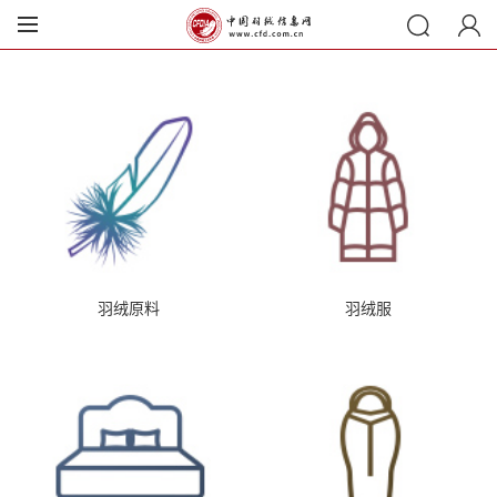
羽绒原料
羽绒服