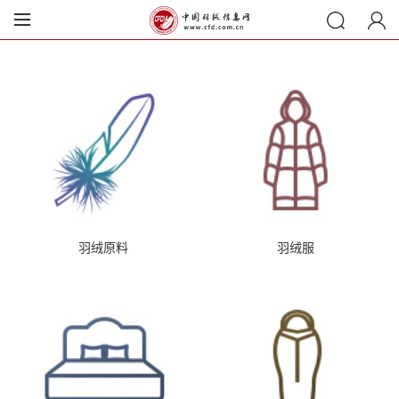
羽绒原料
羽绒服