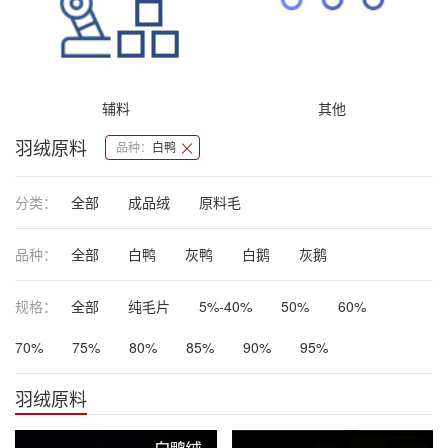
辅料
其他
羽绒原料
品种：
白鸭
分类：
全部
成品绒
原料毛
品种：
全部
白鸭
灰鸭
白鹅
灰鹅
规格：
全部
纯毛片
5%-40%
50%
60%
70%
75%
80%
85%
90%
95%
羽绒原料