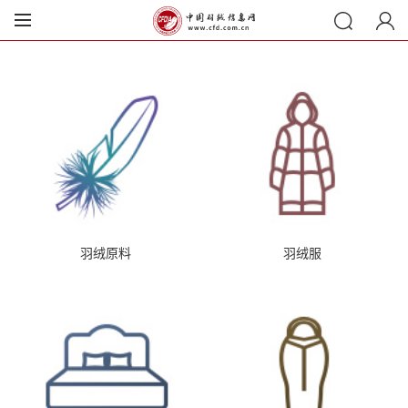
羽绒原料
羽绒服