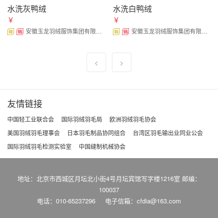
水洗灰鸭绒
水洗白鸭绒
￥
￥
安徽玉龙羽绒服饰集团有限公司
安徽玉龙羽绒服饰集团有限公司
<
>
友情链接
中国轻工业联合会
国际羽绒羽毛局
欧洲羽绒羽毛协会
美国羽绒羽毛理事会
日本羽毛制品协同组合
台湾区羽毛输出业同业公会
国际羽绒羽毛检测实验室
中国缝制机械协会
地址：北京市西城区月坛北小街4号月坛宾馆写字楼1216室 邮编：
100037
电话：010-65237296
电子信箱：cfdia@163.com