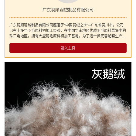
广东羽顺羽绒制品有限公司
广东羽顺羽绒制品有限公司座落于“中国羽绒之乡”--广东省吴川市，公司
已有十多年羽毛原料初加工经验，在中国华南地区优质羽毛原料最集中的
珠三角地区，拥有大型羽毛原料初加工基地。为了进一步完善配套生产，
更好服务广大客户，于2011年在吴川市投资建设新厂房，专业生产环保
型水洗灰鹅、灰鸭、白鹅、白鸭的高绒、中绒、低绒、毛片等。 公司坚
进入主页
持高标准、高起点、高要求、高品质的经营理念，在行业中享有盛誉。厂
房现代美观，设备采用目前最先进的3000型大型水洗生产线，水洗羽
绒、毛片均采用不含APEO的环保型洗涤剂，产品经广州国家纺织品服装
服饰产品质量监督检验中心及广东出入境检验检疫局检验检疫技术中心等
权威机构检测，各项指标均达到或超过国家行业标准。 公司拥有得天独
厚的原料基地及水洗基地相结合的明显优势。羽绒、毛片产品真正自产自
销，质量及价格更具竞争力。我司愿与海内外各界朋友真诚合作，共创辉
煌！