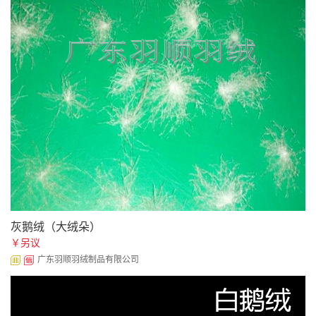
灰鹅绒（大绒朵）
￥另议
广东羽顺羽绒制品有限公司