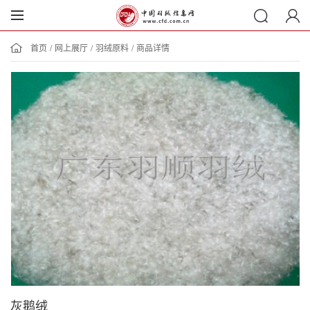
首页
/
网上展厅
/
羽绒原料
/
商品详情
灰鹅绒