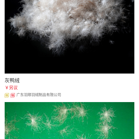
灰鸭绒
￥另议
广东羽顺羽绒制品有限公司