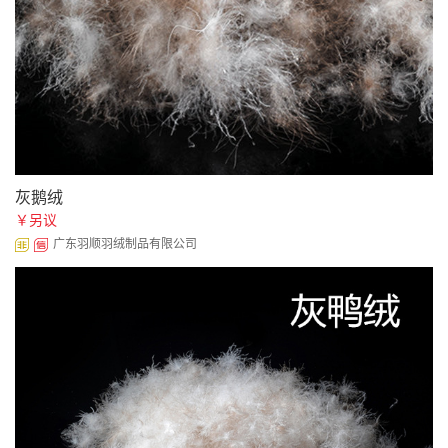
灰鹅绒
￥另议
广东羽顺羽绒制品有限公司