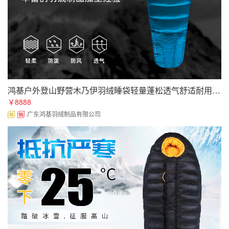
鸿基户外登山野营木乃伊羽绒睡袋轻量蓬松透气舒适耐用防泼水贴牌加工定制批发
￥8888
广东鸿基羽绒制品有限公司