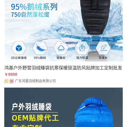
鸿基户外野营羽绒睡袋抗寒保暖锁温防风贴牌加工定制批发
￥8888
广东鸿基羽绒制品有限公司