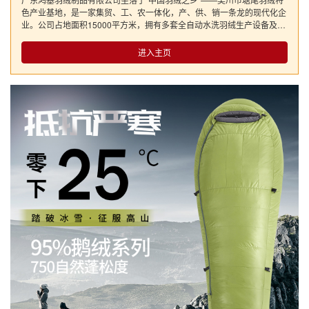
色产业基地，是一家集贸、工、农一体化，产、供、销一条龙的现代化企
业。公司占地面积15000平方米，拥有多套全自动水洗羽绒生产设备及先
进制品生产设备，并建有企业技术研发中心、质检中心和网络信息服务中
心。 公司现开发家纺系列产品有全套床上用品、管道式羽绒被、空调羽
进入主页
绒被、羽绒床垫、羽绒枕头、多功能羽绒被、儿童羽绒被和羽绒睡袋等，
从人文和专业的角度出发，创造优雅灵性的家居生活，在赏析创羽家纺文
化的同时给消费者带来温暖美好的享受。服饰产品有：休闲商务系列羽绒
服、时尚系列羽绒服、运动系列羽绒服、儿童系列羽绒服、羽绒保暖内衣
系列等，引领羽绒服饰从臃肿到飘逸、从简单到时尚、从保暖性到时装化
的变革，另外还有羽绒手套、羽绒靴、羽绒护腰、羽绒护肩、羽绒护腿、
羽绒护胃、羽绒护膝等产品。从线下遍布全国各地的专卖店到线上的全球
营销，创羽产品不仅行销全国各地，也出口至美国、日本、意大利等国
家。