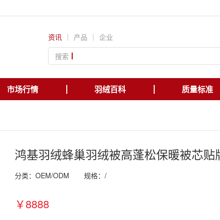
资讯
｜
产品
｜
企业
搜索
市场行情
羽绒百科
质量标准
鸿基羽绒蜂巢羽绒被高蓬松保暖被芯贴
分类：OEM/ODM
规格：/
￥8888