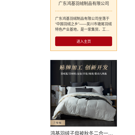
广东鸿基羽绒制品有限公司
广东鸿基羽绒制品有限公司坐落于
“中国羽绒之乡”——吴川市塘尾羽绒
特色产业基地，是一家集贸、工、
农一体化，产、供、销一条龙的现
代化企业。公司占地面积15000平
进入主页
方米，拥有多套全自动水洗羽绒生
产设备及先进制品生产设备，并建
有企业技术研发中心、质检中心和
网络信息服务中心。 公司现开发家
纺系列产品有全套床上用品、管道
式羽绒被、空调羽绒被、羽绒床
垫、羽绒枕头、多功能羽绒被、儿
童羽绒被和羽绒睡袋等，从人文和
专业的角度出发，创造优雅灵性的
家居生活，在赏析创羽家纺文化的
同时给消费者带来温暖美好的享
受。服饰产品有：休闲商务系列羽
绒服、时尚系列羽绒服、运动系列
羽绒服、儿童系列羽绒服、羽绒保
暖内衣系列等，引领羽绒服饰从臃
肿到飘逸、从简单到时尚、从保暖
鸿基羽绒子母被秋冬二合一儿童羽绒被芯四季被幼儿园贴牌加工批发
性到时装化的变革，另外还有羽绒