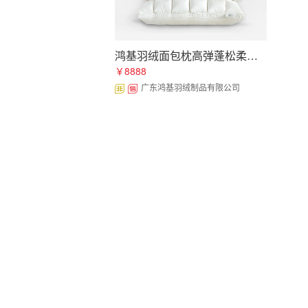
鸿基羽绒面包枕高弹蓬松柔软羽毛枕贴牌加工批发
￥8888
广东鸿基羽绒制品有限公司