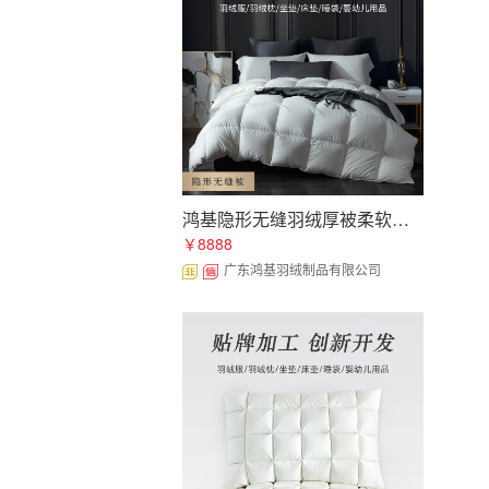
鸿基隐形无缝羽绒厚被柔软蓬松保暖无异味冬被贴牌加工定制批发
￥8888
广东鸿基羽绒制品有限公司