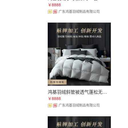
手套、羽绒靴、羽绒护腰、羽绒护
￥8888
肩、羽绒护腿、羽绒护胃、羽绒护
广东鸿基羽绒制品有限公司
膝等产品。从线下遍布全国各地的
专卖店到线上的全球营销，创羽产
品不仅行销全国各地，也出口至美
国、日本、意大利等国家。
鸿基羽绒斜管被透气蓬松无异味柔软保暖贴牌加工定制
￥8888
广东鸿基羽绒制品有限公司