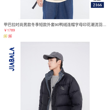
甲巴拉时尚男款冬季短款外套90鸭绒连帽字母印花潮流羽绒服
￥1789