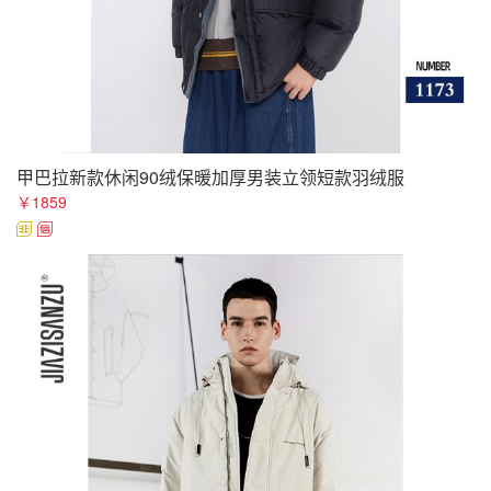
甲巴拉新款休闲90绒保暖加厚男装立领短款羽绒服
￥1859