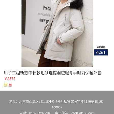
甲子三组新款中长款毛领连帽羽绒服冬季时尚保暖外套
￥2879
地址：北京市西城区月坛北小街4号月坛宾馆写字楼1216室 邮编：
100037
电话：010-65237296
电子信箱：cfdia@163.com