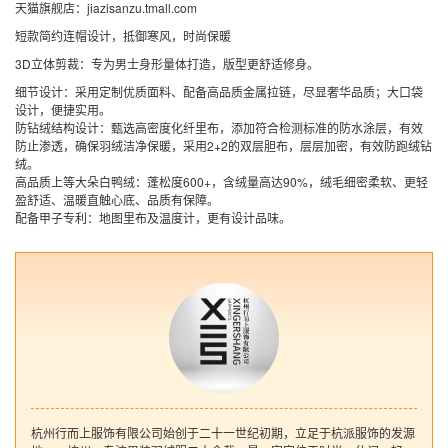
天猫旗舰店：jiazisanzu.tmall.com
短款简约连帽设计，
抵御寒风
，时尚保暖
3D立体剪裁：专为男士身形量体打造，版型更舒适修身。
细节设计：采用定制优质面料、配备高品质金属拉链，尽显奢华品质；大口袋
设计，便捷实用。
防钻绒结构设计：甄选高密度化纤里布，添加符合检测标准的防水涂层，有效
防止渗透，确保羽绒洁净保暖，采用2+2的双层胆布，层层加密，有效防跑绒钻
绒。
高品质上等大朵白鸭绒：蓬松度600+，含绒量高达90%，绒毛细密柔软、更轻
盈舒适、温暖直触心底、品质有保障。
配备甲子专利：地图里布及温度计，更有设计品味。
杭州行而上服饰有限公司始创于二十一世纪初期，立足于杭派服饰的发源