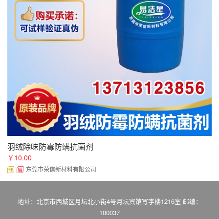
羽绒除味防霉防螨抗菌剂
￥10.00
东莞市荣信新材料有限公司
地址：北京市西城区月坛北小街4号月坛宾馆写字楼1216室 邮编：
100037