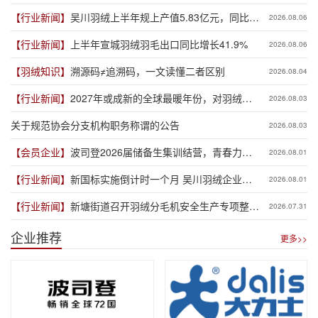
【行业新闻】
吴川羽绒上半年规上产值5.83亿元，同比增
2026.08.06
长19.3%
【行业新闻】
上半年宣城羽绒羽毛出口同比增长41.9%
2026.08.06
【羽绒知识】
溯源码≠追溯码，一文读懂二者区别
2026.08.04
【行业新闻】
2027年或成新的全球最暖年份，对羽绒产
2026.08.03
业有何影响？
关于规范协会分支机构职务称谓的公告
2026.08.03
【会员企业】
波司登2026届储备生集训结营，青春力量
2026.08.01
赋能品牌新程
【行业新闻】
新国标实施倒计时一个月 吴川羽绒企业集
2026.08.01
体“抢跑”新规
【行业新闻】
新塘街道召开羽绒分毛机安全生产专项整治
2026.07.31
推进会
企业推荐
更多>>