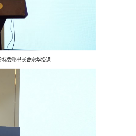
分标委秘书长曹宗华授课