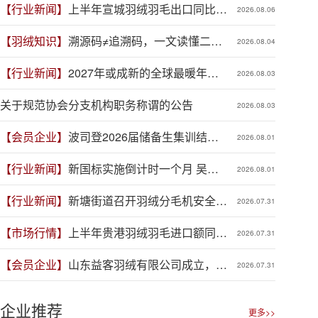
【行业新闻】
上半年宣城羽绒羽毛出口同比增
2026.08.06
长41.9%
【羽绒知识】
溯源码≠追溯码，一文读懂二者
2026.08.04
区别
【行业新闻】
2027年或成新的全球最暖年
2026.08.03
份，对羽绒产业有何影响？
关于规范协会分支机构职务称谓的公告
2026.08.03
【会员企业】
波司登2026届储备生集训结
2026.08.01
营，青春力量赋能品牌新程
【行业新闻】
新国标实施倒计时一个月 吴川
2026.08.01
羽绒企业集体“抢跑”新规
【行业新闻】
新塘街道召开羽绒分毛机安全生
2026.07.31
产专项整治推进会
【市场行情】
上半年贵港羽绒羽毛进口额同比
2026.07.31
增长88.1%
【会员企业】
山东益客羽绒有限公司成立，加
2026.07.31
码羽毛绒制品全产业链布局
企业推荐
更多>>