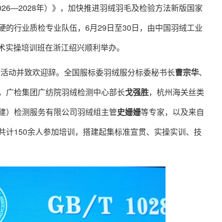
026
—
2028
年）》，加快推进
羽绒羽毛及检验方法新版国家
硬的行业质检专业队伍，
6
月
29
日至
30
日，由中国羽绒工业
术实操培训班在浙江绍兴顺利举办
。
席活动并致欢迎辞。全国服标委羽绒服分标委秘书长
曹宗华
、
，广检集团广纺院羽绒检测中心部长
戈强胜
，杭州海关丝类
建）检测服务有限公司羽绒组主管
史姗姗
等专家，以及来自
共计
150
余人
参加培训，搭建起集标准宣贯、实操实训、技