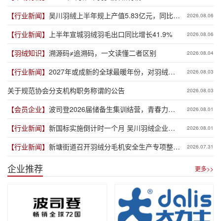
【行业新闻】
吴川羽绒上半年规上产值5.83亿元，同比增
2026.08.06
长19.3%
【行业新闻】
上半年宣城羽绒羽毛出口同比增长41.9%
2026.08.06
【羽绒知识】
溯源码≠追溯码，一文读懂二者区别
2026.08.04
【行业新闻】
2027年或成新的全球最暖年份，对羽绒产
2026.08.03
业有何影响？
关于规范协会分支机构职务称谓的公告
2026.08.03
【会员企业】
波司登2026届储备生集训结营，青春力量
2026.08.01
赋能品牌新程
【行业新闻】
新国标实施倒计时一个月 吴川羽绒企业集
2026.08.01
体“抢跑”新规
【行业新闻】
新塘街道召开羽绒分毛机安全生产专项整治
2026.07.31
推进会
企业推荐
更多>>