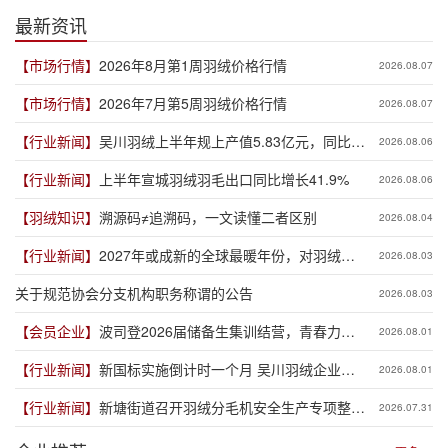
最新资讯
【市场行情】
2026年8月第1周羽绒价格行情
2026.08.07
【市场行情】
2026年7月第5周羽绒价格行情
2026.08.07
【行业新闻】
吴川羽绒上半年规上产值5.83亿元，同比增
2026.08.06
长19.3%
【行业新闻】
上半年宣城羽绒羽毛出口同比增长41.9%
2026.08.06
【羽绒知识】
溯源码≠追溯码，一文读懂二者区别
2026.08.04
【行业新闻】
2027年或成新的全球最暖年份，对羽绒产
2026.08.03
业有何影响？
关于规范协会分支机构职务称谓的公告
2026.08.03
【会员企业】
波司登2026届储备生集训结营，青春力量
2026.08.01
赋能品牌新程
【行业新闻】
新国标实施倒计时一个月 吴川羽绒企业集
2026.08.01
体“抢跑”新规
【行业新闻】
新塘街道召开羽绒分毛机安全生产专项整治
2026.07.31
推进会