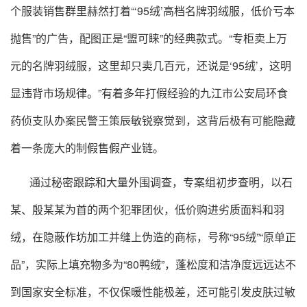
个服装销售群里赫然打着“‘95绒’高档名牌羽绒服，低价亏本
抛售”的广告，配图正是“盟可睐”的经典款式。“专柜卖上万
元的名牌羽绒服，这里却只卖几百元，还说是‘95绒’，这明
显违背市场规律。”有着多年打假经验的九江市公安局环食
药侦支队办案民警王策辰敏锐察觉到，这背后极有可能隐藏
着一条庞大的制假售假产业链。
通过秘密跟踪和大量外围调查，专案组初步查明，以石
某、殷某某为首的两个犯罪团伙，低价购进劣质面料和羽
绒，在隐蔽作坊加工并缝上伪造的商标，号称“95绒”“原单正
品”，实际上填充物多为“80鸭绒”，蓬松度和洁净度远远达不
到国家安全标准，不仅保暖性能极差，还可能引发皮肤过敏