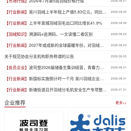
【市场行情】
2026年7月第5周羽绒价格行情
2026.08.07
【行业新闻】
吴川羽绒上半年规上产值5.83亿元，同比增
2026.08.06
长19.3%
【行业新闻】
上半年宣城羽绒羽毛出口同比增长41.9%
2026.08.06
【羽绒知识】
溯源码≠追溯码，一文读懂二者区别
2026.08.04
【行业新闻】
2027年或成新的全球最暖年份，对羽绒产
2026.08.03
业有何影响？
关于规范协会分支机构职务称谓的公告
2026.08.03
【会员企业】
波司登2026届储备生集训结营，青春力量
2026.08.01
赋能品牌新程
【行业新闻】
新国标实施倒计时一个月 吴川羽绒企业集
2026.08.01
体“抢跑”新规
【行业新闻】
新塘街道召开羽绒分毛机安全生产专项整治
2026.07.31
推进会
企业推荐
更多>>