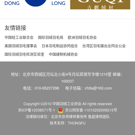
友情链接
中国轻工业联合会
国际羽绒羽毛局
欧洲羽绒羽毛协会
美国羽绒羽毛理事会
日本羽毛制品协同组合
台湾区羽毛输出业同业公会
国际羽绒羽毛检测实验室
中国缝制机械协会
地址：北京市西城区月坛北小街4号月坛宾馆写字楼1216室 邮编：
100037
电话：010-65237296
电子信箱：cfdia@163.com
Copyright ©2010 中国羽绒工业协会
All rights reserved
京ICP备12038571号-1
京公网安备 11010202009215号
法律顾问单位：北京市京师律师事务所 鲁超律师团队
技术支持：THONGFU