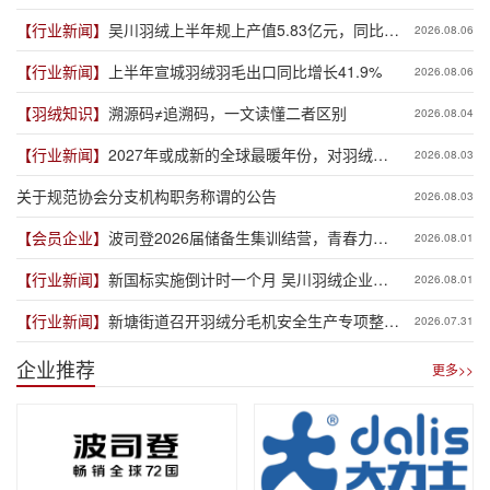
【行业新闻】
吴川羽绒上半年规上产值5.83亿元，同比增
2026.08.06
长19.3%
【行业新闻】
上半年宣城羽绒羽毛出口同比增长41.9%
2026.08.06
【羽绒知识】
溯源码≠追溯码，一文读懂二者区别
2026.08.04
【行业新闻】
2027年或成新的全球最暖年份，对羽绒产
2026.08.03
业有何影响？
关于规范协会分支机构职务称谓的公告
2026.08.03
【会员企业】
波司登2026届储备生集训结营，青春力量
2026.08.01
赋能品牌新程
【行业新闻】
新国标实施倒计时一个月 吴川羽绒企业集
2026.08.01
体“抢跑”新规
【行业新闻】
新塘街道召开羽绒分毛机安全生产专项整治
2026.07.31
推进会
企业推荐
更多>>