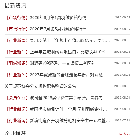
最新资讯
【市场行情】
2026年8月第1周羽绒价格行情
2026.08.07
【市场行情】
2026年7月第5周羽绒价格行情
2026.08.07
【行业新闻】
吴川羽绒上半年规上产值5.83亿元，同比增
2026.08.06
长19.3%
【行业新闻】
上半年宣城羽绒羽毛出口同比增长41.9%
2026.08.06
【羽绒知识】
溯源码≠追溯码，一文读懂二者区别
2026.08.04
【行业新闻】
2027年或成新的全球最暖年份，对羽绒产
2026.08.03
业有何影响？
关于规范协会分支机构职务称谓的公告
2026.08.03
【会员企业】
波司登2026届储备生集训结营，青春力量
2026.08.01
赋能品牌新程
【行业新闻】
新国标实施倒计时一个月 吴川羽绒企业集
2026.08.01
体“抢跑”新规
【行业新闻】
新塘街道召开羽绒分毛机安全生产专项整治
2026.07.31
推进会
企业推荐
更多>>