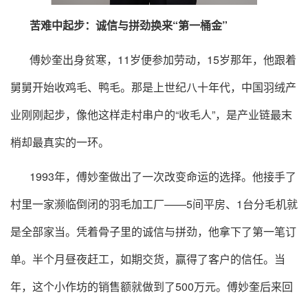
苦难中起步：诚信与拼劲换来“第一桶金”
傅妙奎出身贫寒，11岁便参加劳动，15岁那年，他跟着
舅舅开始收鸡毛、鸭毛。那是上世纪八十年代，中国羽绒产
业刚刚起步，像他这样走村串户的“收毛人”，是产业链最末
梢却最真实的一环。
1993年，傅妙奎做出了一次改变命运的选择。他接手了
村里一家濒临倒闭的羽毛加工厂——5间平房、1台分毛机就
是全部家当。凭着骨子里的诚信与拼劲，他拿下了第一笔订
单。半个月昼夜赶工，如期交货，赢得了客户的信任。当
年，这个小作坊的销售额就做到了500万元。傅妙奎后来回