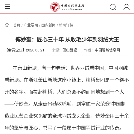
首页
/
产业要闻
/
国内新闻
/
新闻详情
傅妙奎：匠心三十年 从收毛少年到羽绒大王
【会员企业】2026.05.21
来源：
萧山新塘
作者：
中国羽绒信息网
在萧山新塘，有一句老话：世界羽绒看中国，中国羽绒
看新塘。在浙江萧山新塘这座小镇上，柳桥集团是一个绕不
开的名字。而提起柳桥，人们总会不约而同地想到一个人
——傅妙奎。从走街串巷收鸭毛，到掌舵一家荣登“中国制
造业民营企业500强”的全球羽绒龙头企业，傅妙奎用三十余
年的坚守与匠心，书写了一段属于中国羽绒行业的传奇。