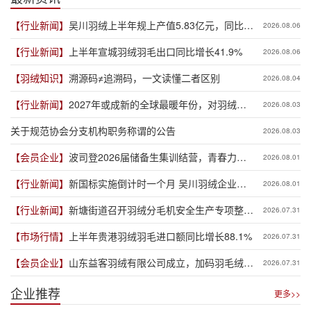
【行业新闻】
吴川羽绒上半年规上产值5.83亿元，同比增
2026.08.06
长19.3%
【行业新闻】
上半年宣城羽绒羽毛出口同比增长41.9%
2026.08.06
【羽绒知识】
溯源码≠追溯码，一文读懂二者区别
2026.08.04
【行业新闻】
2027年或成新的全球最暖年份，对羽绒产
2026.08.03
业有何影响？
关于规范协会分支机构职务称谓的公告
2026.08.03
【会员企业】
波司登2026届储备生集训结营，青春力量
2026.08.01
赋能品牌新程
【行业新闻】
新国标实施倒计时一个月 吴川羽绒企业集
2026.08.01
体“抢跑”新规
【行业新闻】
新塘街道召开羽绒分毛机安全生产专项整治
2026.07.31
推进会
【市场行情】
上半年贵港羽绒羽毛进口额同比增长88.1%
2026.07.31
【会员企业】
山东益客羽绒有限公司成立，加码羽毛绒制
2026.07.31
品全产业链布局
企业推荐
更多>>