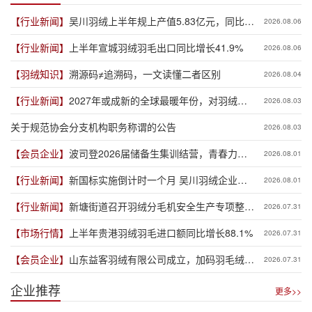
【行业新闻】
吴川羽绒上半年规上产值5.83亿元，同比增
2026.08.06
长19.3%
【行业新闻】
上半年宣城羽绒羽毛出口同比增长41.9%
2026.08.06
【羽绒知识】
溯源码≠追溯码，一文读懂二者区别
2026.08.04
【行业新闻】
2027年或成新的全球最暖年份，对羽绒产
2026.08.03
业有何影响？
关于规范协会分支机构职务称谓的公告
2026.08.03
【会员企业】
波司登2026届储备生集训结营，青春力量
2026.08.01
赋能品牌新程
【行业新闻】
新国标实施倒计时一个月 吴川羽绒企业集
2026.08.01
体“抢跑”新规
【行业新闻】
新塘街道召开羽绒分毛机安全生产专项整治
2026.07.31
推进会
【市场行情】
上半年贵港羽绒羽毛进口额同比增长88.1%
2026.07.31
【会员企业】
山东益客羽绒有限公司成立，加码羽毛绒制
2026.07.31
品全产业链布局
企业推荐
更多>>