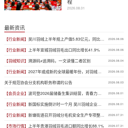
程
2026.08.01
最新资讯
【行业新闻】
吴川羽绒上半年规上产值5.83亿元，同比增
2026.08.06
长19.3%
【行业新闻】
上半年宣城羽绒羽毛出口同比增长41.9%
2026.08.06
【羽绒知识】
溯源码≠追溯码，一文读懂二者区别
2026.08.04
【行业新闻】
2027年或成新的全球最暖年份，对羽绒产
2026.08.03
业有何影响？
关于规范协会分支机构职务称谓的公告
2026.08.03
【会员企业】
波司登2026届储备生集训结营，青春力量
2026.08.01
赋能品牌新程
【行业新闻】
新国标实施倒计时一个月 吴川羽绒企业集
2026.08.01
体“抢跑”新规
【行业新闻】
新塘街道召开羽绒分毛机安全生产专项整治
2026.07.31
推进会
【市场行情】
上半年贵港羽绒羽毛进口额同比增长88.1%
2026.07.31