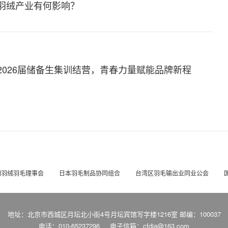
对羽绒产业有何影响？
2026届储备生集训结营，青春力量赋能品牌新程
国羽绒羽毛理事会
日本羽毛制品协同组合
台湾区羽毛输出业同业公会
地址：北京市西城区月坛北小街4号月坛宾馆写字楼1216室 邮编：100037
电话：010-65237296
电子信箱：cfdia@163.com