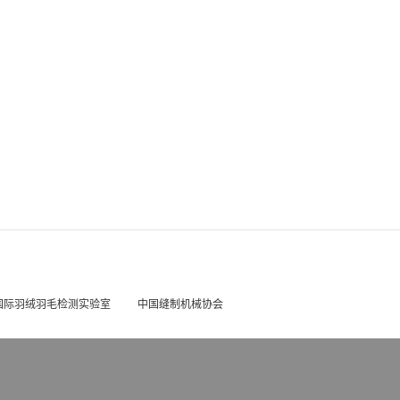
国际羽绒羽毛检测实验室
中国缝制机械协会