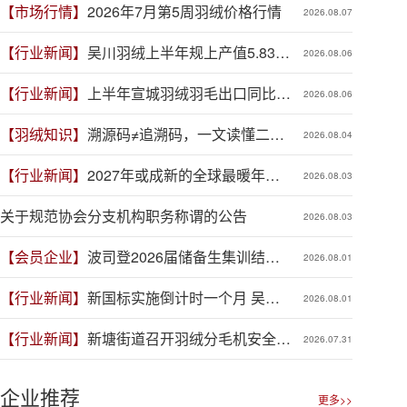
【市场行情】
2026年7月第5周羽绒价格行情
2026.08.07
【行业新闻】
吴川羽绒上半年规上产值5.83亿
2026.08.06
元，同比增长19.3%
【行业新闻】
上半年宣城羽绒羽毛出口同比增
2026.08.06
长41.9%
【羽绒知识】
溯源码≠追溯码，一文读懂二者
2026.08.04
区别
【行业新闻】
2027年或成新的全球最暖年
2026.08.03
份，对羽绒产业有何影响？
关于规范协会分支机构职务称谓的公告
2026.08.03
【会员企业】
波司登2026届储备生集训结
2026.08.01
营，青春力量赋能品牌新程
【行业新闻】
新国标实施倒计时一个月 吴川
2026.08.01
羽绒企业集体“抢跑”新规
【行业新闻】
新塘街道召开羽绒分毛机安全生
2026.07.31
产专项整治推进会
企业推荐
更多>>