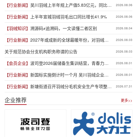
【行业新闻】
吴川羽绒上半年规上产值5.83亿元，同比增
2026.08.06
长19.3%
【行业新闻】
上半年宣城羽绒羽毛出口同比增长41.9%
2026.08.06
【羽绒知识】
溯源码≠追溯码，一文读懂二者区别
2026.08.04
【行业新闻】
2027年或成新的全球最暖年份，对羽绒产
2026.08.03
业有何影响？
关于规范协会分支机构职务称谓的公告
2026.08.03
【会员企业】
波司登2026届储备生集训结营，青春力量
2026.08.01
赋能品牌新程
【行业新闻】
新国标实施倒计时一个月 吴川羽绒企业集
2026.08.01
体“抢跑”新规
【行业新闻】
新塘街道召开羽绒分毛机安全生产专项整治
2026.07.31
推进会
企业推荐
更多>>