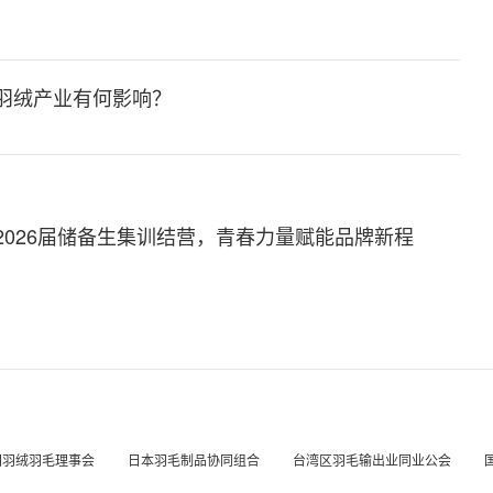
别
对羽绒产业有何影响？
2026届储备生集训结营，青春力量赋能品牌新程
国羽绒羽毛理事会
日本羽毛制品协同组合
台湾区羽毛输出业同业公会