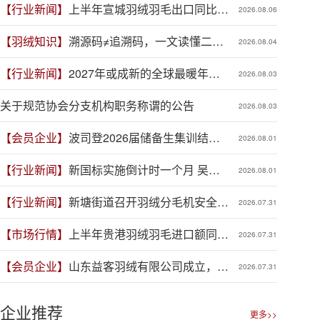
【行业新闻】
上半年宣城羽绒羽毛出口同比增
2026.08.06
长41.9%
【羽绒知识】
溯源码≠追溯码，一文读懂二者
2026.08.04
区别
【行业新闻】
2027年或成新的全球最暖年
2026.08.03
份，对羽绒产业有何影响？
关于规范协会分支机构职务称谓的公告
2026.08.03
【会员企业】
波司登2026届储备生集训结
2026.08.01
营，青春力量赋能品牌新程
【行业新闻】
新国标实施倒计时一个月 吴川
2026.08.01
羽绒企业集体“抢跑”新规
【行业新闻】
新塘街道召开羽绒分毛机安全生
2026.07.31
产专项整治推进会
【市场行情】
上半年贵港羽绒羽毛进口额同比
2026.07.31
增长88.1%
【会员企业】
山东益客羽绒有限公司成立，加
2026.07.31
码羽毛绒制品全产业链布局
企业推荐
更多>>