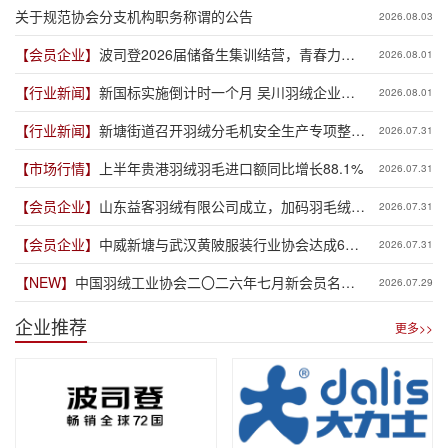
关于规范协会分支机构职务称谓的公告
2026.08.03
【会员企业】
波司登2026届储备生集训结营，青春力量
2026.08.01
赋能品牌新程
【行业新闻】
新国标实施倒计时一个月 吴川羽绒企业集
2026.08.01
体“抢跑”新规
【行业新闻】
新塘街道召开羽绒分毛机安全生产专项整治
2026.07.31
推进会
【市场行情】
上半年贵港羽绒羽毛进口额同比增长88.1%
2026.07.31
【会员企业】
山东益客羽绒有限公司成立，加码羽毛绒制
2026.07.31
品全产业链布局
【会员企业】
中威新塘与武汉黄陂服装行业协会达成6亿
2026.07.31
元供应链专项授信合作
【NEW】
中国羽绒工业协会二〇二六年七月新会员名单
2026.07.29
公示
企业推荐
更多>>