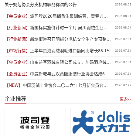
关于规范协会分支机构职务称谓的公告
2026.08.03
【会员企业】
波司登2026届储备生集训结营，青春力量
2026.08.01
赋能品牌新程
【行业新闻】
新国标实施倒计时一个月 吴川羽绒企业集
2026.08.01
体“抢跑”新规
【行业新闻】
新塘街道召开羽绒分毛机安全生产专项整治
2026.07.31
推进会
【市场行情】
上半年贵港羽绒羽毛进口额同比增长88.1%
2026.07.31
【会员企业】
山东益客羽绒有限公司成立，加码羽毛绒制
2026.07.31
品全产业链布局
【会员企业】
中威新塘与武汉黄陂服装行业协会达成6亿
2026.07.31
元供应链专项授信合作
【NEW】
中国羽绒工业协会二〇二六年七月新会员名单
2026.07.29
公示
企业推荐
更多>>