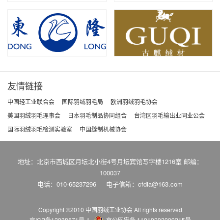
友情链接
中国轻工业联合会
国际羽绒羽毛局
欧洲羽绒羽毛协会
美国羽绒羽毛理事会
日本羽毛制品协同组合
台湾区羽毛输出业同业公会
国际羽绒羽毛检测实验室
中国缝制机械协会
地址：北京市西城区月坛北小街4号月坛宾馆写字楼1216室 邮编：
100037
电话：010-65237296
电子信箱：cfdia@163.com
Copyright ©2010 中国羽绒工业协会
All rights reserved
京ICP备12038571号-1
京公网安备 11010202009215号