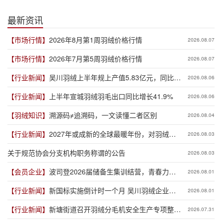
最新资讯
【市场行情】
2026年8月第1周羽绒价格行情
2026.08.07
【市场行情】
2026年7月第5周羽绒价格行情
2026.08.07
【行业新闻】
吴川羽绒上半年规上产值5.83亿元，同比增
2026.08.06
长19.3%
【行业新闻】
上半年宣城羽绒羽毛出口同比增长41.9%
2026.08.06
【羽绒知识】
溯源码≠追溯码，一文读懂二者区别
2026.08.04
【行业新闻】
2027年或成新的全球最暖年份，对羽绒产
2026.08.03
业有何影响？
关于规范协会分支机构职务称谓的公告
2026.08.03
【会员企业】
波司登2026届储备生集训结营，青春力量
2026.08.01
赋能品牌新程
【行业新闻】
新国标实施倒计时一个月 吴川羽绒企业集
2026.08.01
体“抢跑”新规
【行业新闻】
新塘街道召开羽绒分毛机安全生产专项整治
2026.07.31
推进会