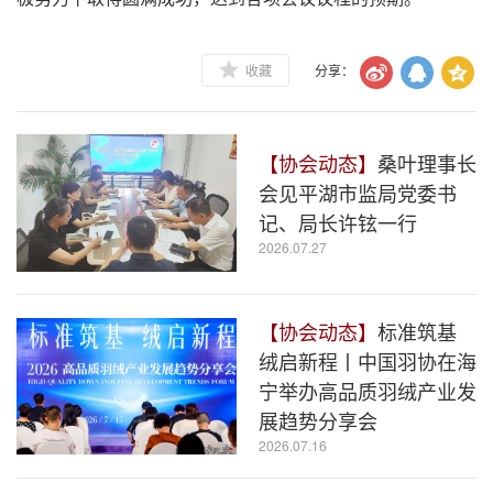
收藏
分享：
【协会动态】
桑叶理事长
会见平湖市监局党委书
记、局长许铉一行
2026.07.27
【协会动态】
标准筑基
绒启新程丨中国羽协在海
宁举办高品质羽绒产业发
展趋势分享会
2026.07.16