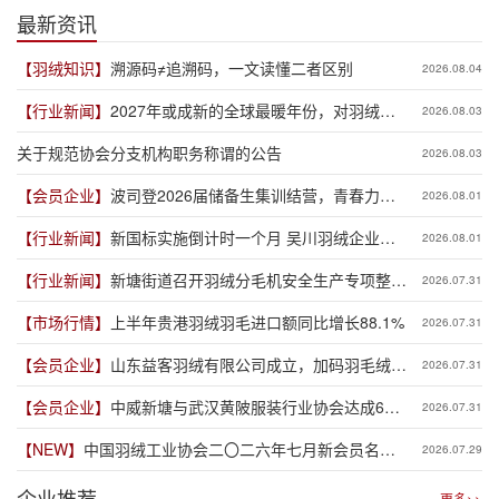
最新资讯
【羽绒知识】
溯源码≠追溯码，一文读懂二者区别
2026.08.04
【行业新闻】
2027年或成新的全球最暖年份，对羽绒产
2026.08.03
业有何影响？
关于规范协会分支机构职务称谓的公告
2026.08.03
【会员企业】
波司登2026届储备生集训结营，青春力量
2026.08.01
赋能品牌新程
【行业新闻】
新国标实施倒计时一个月 吴川羽绒企业集
2026.08.01
体“抢跑”新规
【行业新闻】
新塘街道召开羽绒分毛机安全生产专项整治
2026.07.31
推进会
【市场行情】
上半年贵港羽绒羽毛进口额同比增长88.1%
2026.07.31
【会员企业】
山东益客羽绒有限公司成立，加码羽毛绒制
2026.07.31
品全产业链布局
【会员企业】
中威新塘与武汉黄陂服装行业协会达成6亿
2026.07.31
元供应链专项授信合作
【NEW】
中国羽绒工业协会二〇二六年七月新会员名单
2026.07.29
公示
企业推荐
更多>>