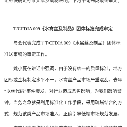
组尽快确定标准文本及编制说明，下月中旬完成最终
审定
。
T/CFDIA 009《水禽丝及制品》团体标准完成审
定
与会代表完成了
T/CFDIA 009《水禽丝及制品》团体标
准
送审稿的
审定
工作。
姚小蔓
在讲话中强调，由于没有统一的质量标准，地方
团标或企标制定水平不一，水禽丝产品市场严重混乱。去年
“以丝代绒”事件爆发，对行业造成恶劣影响，为我们敲响警
钟，当务之急就是利用标准化工作手段，采用疏堵结合的方
式，规范该类产品市场准入，正确引导低端市场规范发展。