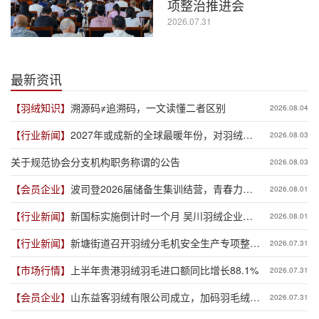
项整治推进会
2026.07.31
最新资讯
【羽绒知识】
溯源码≠追溯码，一文读懂二者区别
2026.08.04
【行业新闻】
2027年或成新的全球最暖年份，对羽绒产
2026.08.03
业有何影响？
关于规范协会分支机构职务称谓的公告
2026.08.03
【会员企业】
波司登2026届储备生集训结营，青春力量
2026.08.01
赋能品牌新程
【行业新闻】
新国标实施倒计时一个月 吴川羽绒企业集
2026.08.01
体“抢跑”新规
【行业新闻】
新塘街道召开羽绒分毛机安全生产专项整治
2026.07.31
推进会
【市场行情】
上半年贵港羽绒羽毛进口额同比增长88.1%
2026.07.31
【会员企业】
山东益客羽绒有限公司成立，加码羽毛绒制
2026.07.31
品全产业链布局