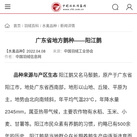
首页
/
羽绒百科
/
水禽品种
/
新闻详情
广东省地方鹅种——阳江鹅
【水禽品种】2022.04.08
来源：
中国羽绒工业协会
作者：
中国羽绒信息网
品种来源与产区生态
阳江鹅又名马鬃鹅，原产于广东省
阳江市，地处广东省西南部，地形以山地、丘陵、平原为
主，地势由北向南倾斜，年平均气温
23℃，年降水量
2345mm，属亚热带气候，主要农作物有水稻、玉米、小
麦、甘薯等。阳江市民众素有养鹅的习惯，约略已有500余
年的历史，阳江鹅是当地群众在长期养鹅生产中逐渐选育而