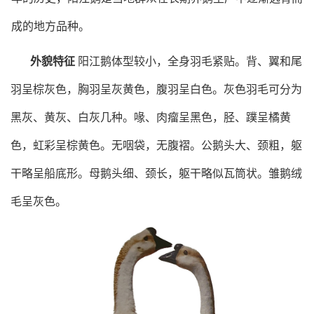
成的地方品种。
外貌特征
阳江鹅体型较小，全身羽毛紧贴。背、翼和尾
羽呈棕灰色，胸羽呈灰黄色，腹羽呈白色。灰色羽毛可分为
黑灰、黄灰、白灰几种。喙、肉瘤呈黑色，胫、蹼呈橘黄
色，虹彩呈棕黄色。无咽袋，无腹褶。公鹅头大、颈粗，躯
干略呈船底形。母鹅头细、颈长，躯干略似瓦筒状。雏鹅绒
毛呈灰色。