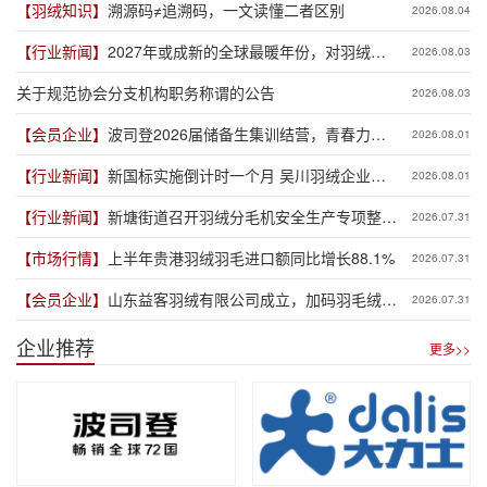
【羽绒知识】
溯源码≠追溯码，一文读懂二者区别
2026.08.04
【行业新闻】
2027年或成新的全球最暖年份，对羽绒产
2026.08.03
业有何影响？
关于规范协会分支机构职务称谓的公告
2026.08.03
【会员企业】
波司登2026届储备生集训结营，青春力量
2026.08.01
赋能品牌新程
【行业新闻】
新国标实施倒计时一个月 吴川羽绒企业集
2026.08.01
体“抢跑”新规
【行业新闻】
新塘街道召开羽绒分毛机安全生产专项整治
2026.07.31
推进会
【市场行情】
上半年贵港羽绒羽毛进口额同比增长88.1%
2026.07.31
【会员企业】
山东益客羽绒有限公司成立，加码羽毛绒制
2026.07.31
品全产业链布局
企业推荐
更多>>