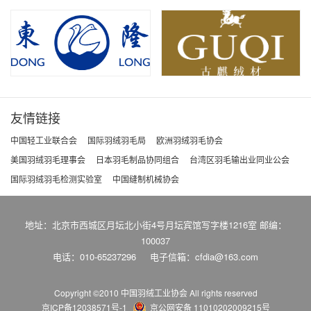
友情链接
中国轻工业联合会
国际羽绒羽毛局
欧洲羽绒羽毛协会
美国羽绒羽毛理事会
日本羽毛制品协同组合
台湾区羽毛输出业同业公会
国际羽绒羽毛检测实验室
中国缝制机械协会
地址：北京市西城区月坛北小街4号月坛宾馆写字楼1216室 邮编：
100037
电话：010-65237296
电子信箱：cfdia@163.com
Copyright ©2010 中国羽绒工业协会
All rights reserved
京ICP备12038571号-1
京公网安备 11010202009215号