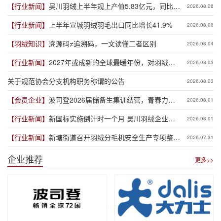
【行业新闻】
吴川羽绒上半年规上产值5.83亿元，同比增
2026.08.06
长19.3%
【行业新闻】
上半年宣城羽绒羽毛出口同比增长41.9%
2026.08.06
【羽绒知识】
溯源码≠追溯码，一文读懂二者区别
2026.08.04
【行业新闻】
2027年或成新的全球最暖年份，对羽绒产
2026.08.03
业有何影响？
关于规范协会分支机构职务称谓的公告
2026.08.03
【会员企业】
波司登2026届储备生集训结营，青春力量
2026.08.01
赋能品牌新程
【行业新闻】
新国标实施倒计时一个月 吴川羽绒企业集
2026.08.01
体“抢跑”新规
【行业新闻】
新塘街道召开羽绒分毛机安全生产专项整治
2026.07.31
推进会
企业推荐
更多>>