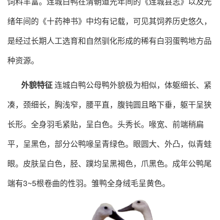
饲料丰富。连城白鸭在清朝道光年间的《连城县志》以及光
绪年间的《十药神书》中均有记载，可见其饲养历史悠久，
是经过长期人工选育和自然驯化形成的稀有白羽蛋鸭地方品
种资源。
外貌特征
连城白鸭公母鸭外貌极为相似，体躯细长、紧
凑，颈细长，胸浅窄，腰平直，腹钝圆且略下垂，躯干呈狭
长形。全身羽毛紧贴，呈白色。头秀长。喙宽、前端稍扁
平，呈黑色，部分公鸭喙呈青绿色。眼圆大、外凸，似青蛙
眼。皮肤呈白色，胫、蹼均呈黑褐色，爪黑色。成年公鸭尾
端有
3~5根卷曲的性羽。雏鸭全身绒毛呈黄色。