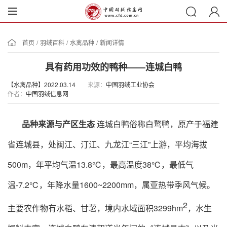
首页
/
羽绒百科
/
水禽品种
/
新闻详情
具有药用功效的鸭种——连城白鸭
【水禽品种】2022.03.14
来源：
中国羽绒工业协会
作者：
中国羽绒信息网
品种来源与产区生态
连城白鸭俗称白鹜鸭，原产于福建
省连城县，处闽江、汀江、九龙江
“三江”上游，平均海拔
500m，年平均气温13.8℃，最高温度38℃，最低气
温-7.2℃，年降水量1600~2200mm，属亚热带季风气候。
2
主要农作物有水稻、甘薯，境内水域面积3299hm
，水生