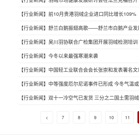
【行业新闻】
前10月贵港羽绒企业进口同比增长109%
【行业新闻】
舒兰白鹅振翅高歌——舒兰市白鹅产业发
【行业新闻】
吴川羽协联合广检集团开展羽绒检测培训
【行业新闻】
今冬以来最强寒潮来袭
【行业新闻】
中国轻工业联合会会长张崇和发表署名文章
【行业新闻】
中等强度厄尔尼诺事件已形成 今冬气温
【行业新闻】
双十一冷空气已发货 三分之二国土需羽
<
7
8
9
10
11